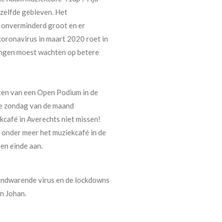
tzelfde gebleven. Het
 onverminderd groot en er
coronavirus in maart 2020 roet in
ngen moest wachten op betere
tten van een Open Podium in de
te zondag van de maand
ekcafé in Averechts niet missen!
onder meer het muziekcafé in de
en einde aan.
ondwarende virus en de lockdowns
en Johan.