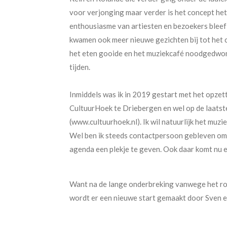
voor verjonging maar verder is het concept he
enthousiasme van artiesten en bezoekers bleef
kwamen ook meer nieuwe gezichten bij tot het 
het eten gooide en het muziekcafé noodgedwo
tijden.
Inmiddels was ik in 2019 gestart met het opze
CultuurHoek te Driebergen en wel op de laats
(www.cultuurhoek.nl). Ik wil natuurlijk het muzi
Wel ben ik steeds contactpersoon gebleven om 
agenda een plekje te geven. Ook daar komt nu e
Want na de lange onderbreking vanwege het r
wordt er een nieuwe start gemaakt door Sven 