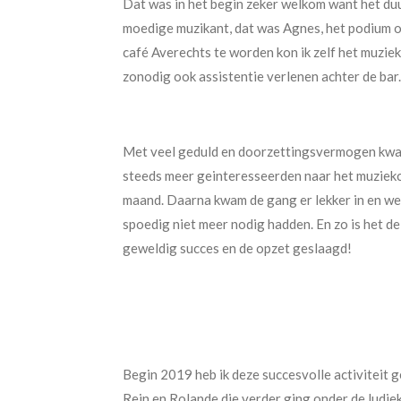
Dat was in het begin zeker welkom want het du
moedige muzikant, dat was Agnes, het podium o
café Averechts te worden kon ik zelf het muzie
zonodig ook assistentie verlenen achter de bar.
Met veel geduld en doorzettingsvermogen kwa
steeds meer geinteresseerden naar het muziekc
maand. Daarna kwam de gang er lekker in en wel
spoedig niet meer nodig hadden. En zo is het d
geweldig succes en de opzet geslaagd!
Begin 2019 heb ik deze succesvolle activiteit
Rein en Rolande die verder ging onder de ludie