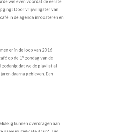
urde wel even voordat de eerste
pging! Door vrijwilligster van
kcafé in de agenda inroosteren en
men er in de loop van 2016
e
afé op de 1
zondag van de
 zodanig dat we de playlist al
e jaren daarna gebleven. Een
 gelukkig kunnen overdragen aan
ke naam muziekcafé 41up*. Tijd