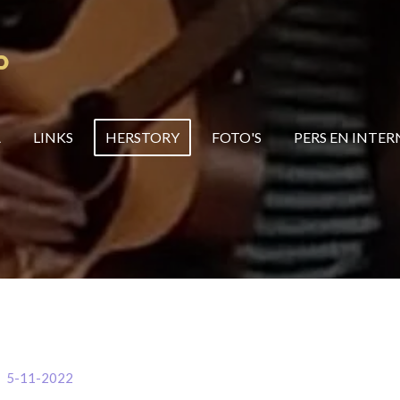
P
A
LINKS
HERSTORY
FOTO'S
PERS EN INTER
as 5-11-2022