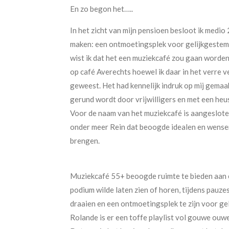
En zo begon het…..
In het zicht van mijn pensioen besloot ik medio
maken: een ontmoetingsplek voor gelijkgestemde
wist ik dat het een muziekcafé zou gaan worden
op café Averechts hoewel ik daar in het verre 
geweest. Het had kennelijk indruk op mij gemaa
gerund wordt door vrijwilligers en met een heus
Voor de naam van het muziekcafé is aangesloten 
onder meer Rein dat beoogde idealen en wense
brengen.
Muziekcafé 55+ beoogde ruimte te bieden aan e
podium wilde laten zien of horen, tijdens pauz
draaien en een ontmoetingsplek te zijn voor ge
Rolande is er een toffe playlist vol gouwe ouwe