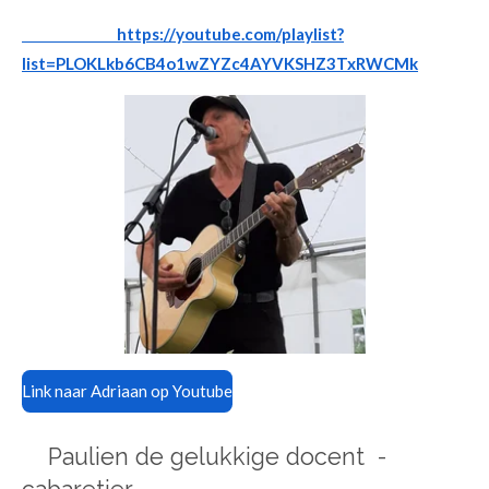
https://youtube.com/playlist?
list=PLOKLkb6CB4o1wZYZc4AYVKSHZ3TxRWCMk
Link naar Adriaan op Youtube
Paulien de gelukkige docent -