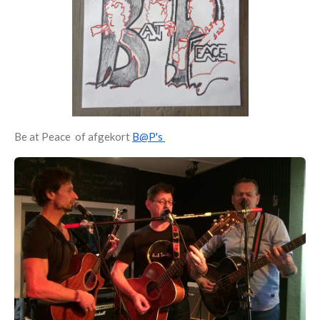
Be at Peace of afgekort
B@P's