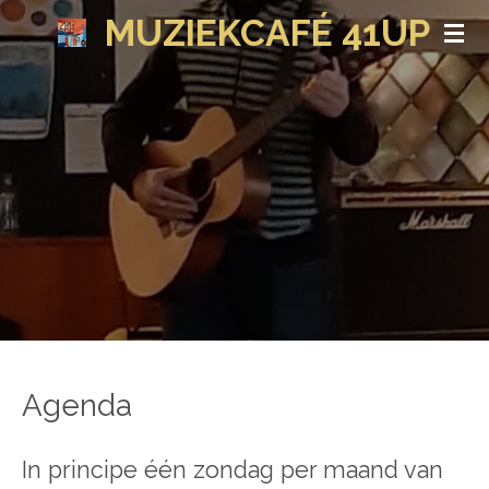
MUZIEKCAFÉ 41UP
Ga
direct
naar
de
hoofdinhoud
Agenda
In principe één zondag per maand van