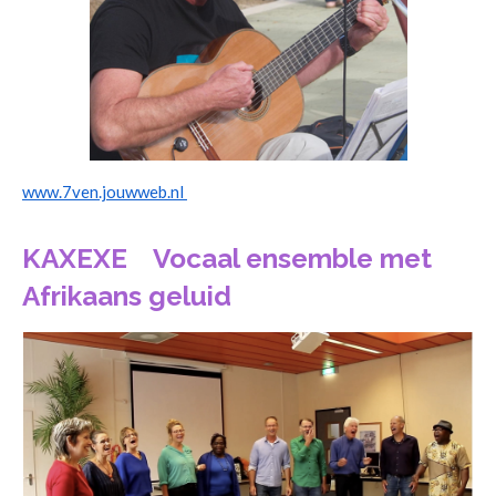
www.7ven.jouwweb.nl
KAXEXE Vocaal ensemble met
Afrikaans geluid