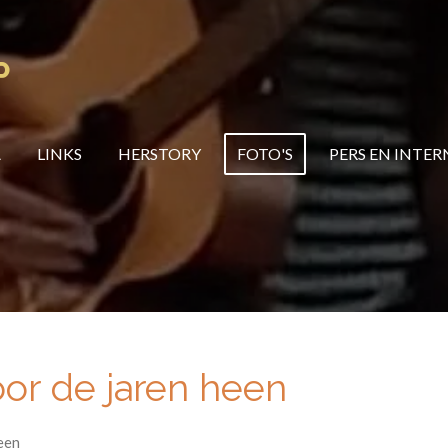
P
A
LINKS
HERSTORY
FOTO'S
PERS EN INTER
r de jaren heen
Veen